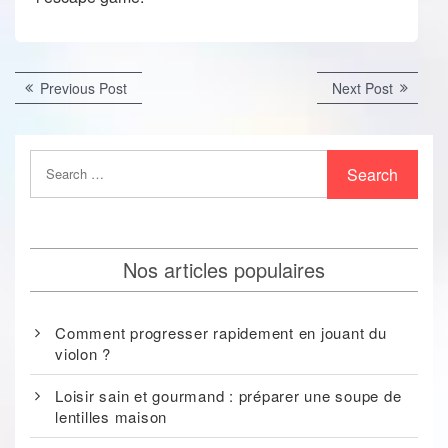
Post
Previous
Next
Previous Post
Next Post
post:
post:
navigation
Nos articles populaires
Comment progresser rapidement en jouant du
violon ?
Loisir sain et gourmand : préparer une soupe de
lentilles maison